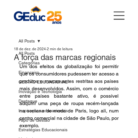
All Posts
18 de dez. de 2024
2 min de leitura
All Posts
A força das marcas regionais
Categorias
Um dos efeitos da globalização foi permitir 
Financeiro
que os consumidores pudessem ter acesso a 
produtos e marcas antes restritas aos países 
GESTÃO EDUCACIONAL
mais desenvolvidos. Assim, com o comércio 
Inovação e Tecnologia
entre países bastante ativo, é possível 
Destaque
adquirir uma peça de roupa recém-lançada 
na semana de moda de Paris, logo ali, num 
Inspirações educacionais
centro comercial na cidade de São Paulo, por 
Papo de Gestão
exemplo.
Estratégias Educacionais