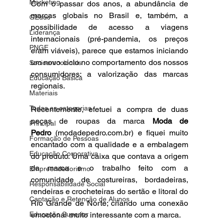
Marketing
Com o passar dos anos, a abundância de 
marcas globais no Brasil e, também, a 
GEduc
possibilidade de acesso a viagens 
Liderança
internacionais (pré-pandemia, os preços 
PNGE
eram viáveis), parece que estamos iniciando 
um novo ciclo no comportamento dos nossos 
Socioemocionais
consumidores: a valorização das marcas 
Educação Básica
regionais.
Materiais
Todas as categorias
Recentemente, efetuei a compra de duas 
peças de roupas da marca 
Moda de 
Principal
Pedro
 (
modadepedro.com.br
) e fiquei muito 
Formação de Pessoas
encantado com a qualidade e a embalagem 
Educação Corporativa
do produto. Uma caixa que contava a origem 
da marca e o trabalho feito com a 
Empreendedorismo
comunidade de costureiras, bordadeiras, 
Responsabilidade Social
rendeiras e crocheteiras do sertão e litoral do 
Captação e Retenção de Alunos
Rio Grande de Norte; criando uma conexão 
Educação Superior
emocional muito interessante com a marca.