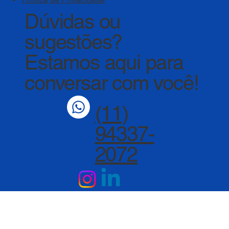
Dúvidas ou
sugestões?
Estamos aqui para
conversar com você!
(11)
94337-
2072