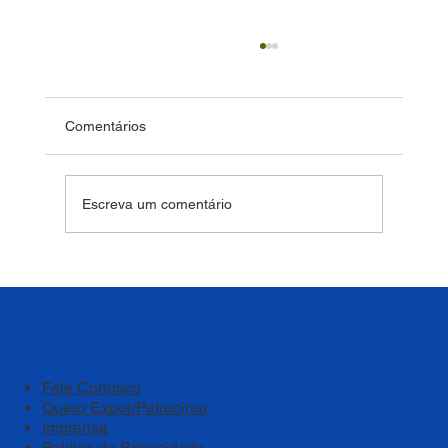
Comentários
Escreva um comentário
Bem-estar deve ser um pilar estratégico
das instituições de ensino
Fale Conosco
Quero Expor/Patrocinar
Imprensa
Política de Privacidade