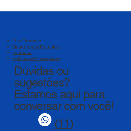
Bem-estar deve ser um pilar estratégico
das instituições de ensino
Fale Conosco
Quero Expor/Patrocinar
Imprensa
Política de Privacidade
Dúvidas ou
sugestões?
Estamos aqui para
conversar com você!
(11)