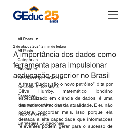
All Posts
2 de abr. de 2024
2 min de leitura
All Posts
A importância dos dados como
Categorias
ferramenta para impulsionar
Financeiro
aeducação superior no Brasil
GESTÃO EDUCACIONAL
A frase “Dados são o novo petróleo”, dita por 
Inovação e Tecnologia
Clive Humby, matemático londrino 
Destaque
especializado em ciência de dados, é uma 
das mais conhecidas da atualidade. E eu não 
Inspirações educacionais
poderia concordar mais. Isso porque ela 
Papo de Gestão
destaca a alta capacidade que informações 
Estratégias Educacionais
relevantes podem gerar para o sucesso de 