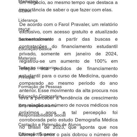
Marketing
um negócio, ao mesmo tempo que destaca a 
importância de saber o que fazer com elas.
GEduc
Liderança
De acordo com o Farol Pravaler, um relatório 
PNGE
exclusivo, com acesso gratuito e atualizado 
semestralmente a partir das buscas e 
Socioemocionais
contratações do financiamento estudantil 
Educação Básica
privado, somente em janeiro de 2024, 
Materiais
registrou-se um aumento de 100% em 
Todas as categorias
relação aos pedidos de financiamento 
estudantil para o curso de Medicina, quando 
Principal
comparado ao mesmo período do ano 
Formação de Pessoas
anterior. Esse movimento da alta procura nos 
Educação Corporativa
leva a perceber a tendência de crescimento 
em relação ao número de novos médicos nos 
Empreendedorismo
próximos anos e tal percepção foi 
Responsabilidade Social
corroborada pelo estudo Demografia Médica 
Captação e Retenção de Alunos
no Brasil de 2023, que aponta que nos 
Educação Superior
últimos 15 anos o país dobrou o número de 