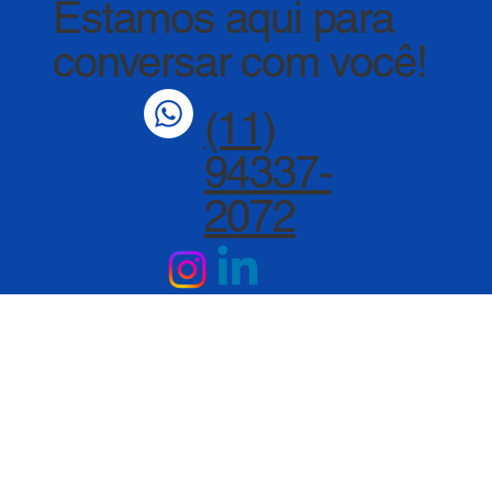
Estamos aqui para
conversar com você!
(11)
94337-
2072