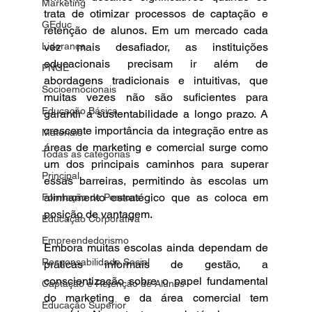
Marketing
trata de otimizar processos de captação e 
GEduc
retenção de alunos. Em um mercado cada 
Liderança
vez mais desafiador, as instituições 
educacionais precisam ir além de 
PNGE
abordagens tradicionais e intuitivas, que 
Socioemocionais
muitas vezes não são suficientes para 
Educação Básica
garantir a sustentabilidade a longo prazo. A 
crescente importância da integração entre as 
Materiais
áreas de marketing e comercial surge como 
Todas as categorias
um dos principais caminhos para superar 
Principal
essas barreiras, permitindo às escolas um 
alinhamento estratégico que as coloca em 
Formação de Pessoas
posição de vantagem.
Educação Corporativa
Empreendedorismo
Embora muitas escolas ainda dependam de 
Responsabilidade Social
práticas informais de gestão, a 
conscientização sobre o papel fundamental 
Captação e Retenção de Alunos
do marketing e da área comercial tem 
Educação Superior