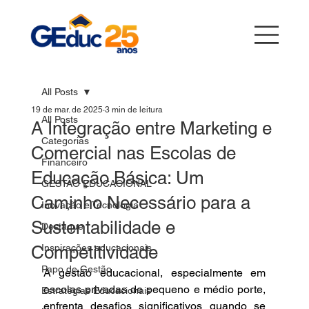
All Posts
19 de mar. de 2025
3 min de leitura
All Posts
A Integração entre Marketing e
Categorias
Comercial nas Escolas de
Financeiro
Educação Básica: Um
GESTÃO EDUCACIONAL
Caminho Necessário para a
Inovação e Tecnologia
Sustentabilidade e
Destaque
Competitividade
Inspirações educacionais
Papo de Gestão
A gestão educacional, especialmente em 
escolas privadas de pequeno e médio porte, 
Estratégias Educacionais
enfrenta desafios significativos quando se 