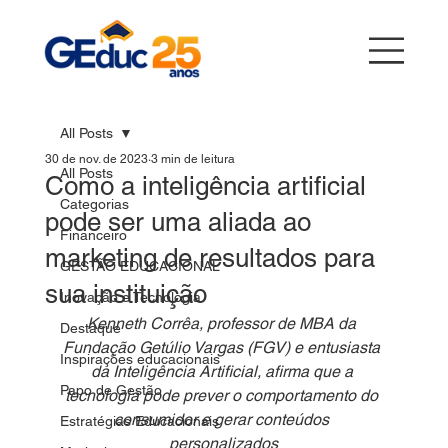
All Posts
30 de nov. de 2023
3 min de leitura
All Posts
Como a inteligência artificial
Categorias
pode ser uma aliada ao
Financeiro
marketing de resultados para
GESTÃO EDUCACIONAL
sua instituição
Inovação e Tecnologia
Kenneth Corrêa, professor de MBA da 
Destaque
Fundação Getúlio Vargas (FGV) e entusiasta 
Inspirações educacionais
da Inteligência Artificial, afirma que a 
Papo de Gestão
tecnologia pode prever o comportamento do 
consumidor e gerar conteúdos 
Estratégias Educacionais
personalizados