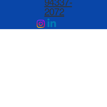
94337-
2072