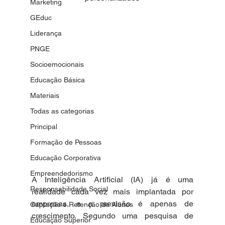
Marketing
GEduc
Liderança
PNGE
Socioemocionais
Educação Básica
Materiais
Todas as categorias
Principal
Formação de Pessoas
Educação Corporativa
Empreendedorismo
A Inteligência Artificial (IA) já é uma 
Responsabilidade Social
realidade cada vez mais implantada por 
empresas, e a previsão é apenas de 
Captação e Retenção de Alunos
crescimento. Segundo uma pesquisa de 
Educação Superior