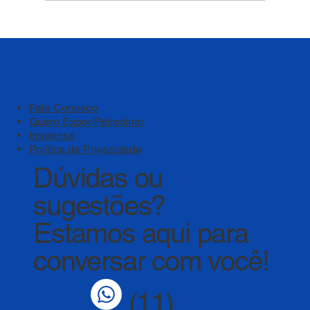
[Parte 1] GOVERNANÇA DOS
PROCESSOS DE AVALIAÇÃO DO MEC
Fale Conosco
Quero Expor/Patrocinar
Imprensa
Política de Privacidade
Dúvidas ou
sugestões?
Estamos aqui para
conversar com você!
(11)