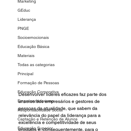
Marketing
GEduc
Liderança
PNGE
Socioemocionais
Educação Básica
Materiais
Todas as categorias
Principal
Formação de Pessoas
Educação Corporativa
Desenvolver líderes eficazes faz parte dos 
anseios dos empresários e gestores de 
Empreendedorismo
pessoas da atualidade, que sabem da 
Responsabilidade Social
relevância do papel da liderança para a 
Captação e Retenção de Alunos
excelência e competitividade de seus 
Educação Superior
produtos e, consequentemente, para o 