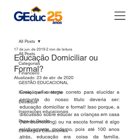
All Posts
17 de jun. de 2019
2 min de leitura
All Posts
Educação Domiciliar ou
Categorias
Formal?
Financeiro
Atualizado:
23 de abr. de 2020
GESTÃO EDUCACIONAL
Creio que o termo correto para elucidar a 
Inovação e Tecnologia
pergunta do nosso título deveria ser: 
Destaque
educação domiciliar e formal! Isso porque, a 
Inspirações educacionais
discussão sobre educar as crianças em casa 
Papo de Gestão
(homeschooling) ou na escola formal é algo 
relativamente moderno, pois até 100 anos 
Estratégias Educacionais
atrás, educação era coisa da família. 