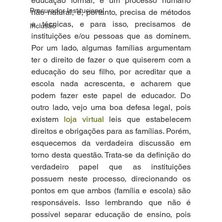
educação formal, é um processo humano 
Procurador Institucional
não natural, e, portanto, precisa de métodos 
e técnicas, e para isso, precisamos de 
Inclusão
instituições e/ou pessoas que as dominem. 
Por um lado, algumas famílias argumentam 
ter o direito de fazer o que quiserem com a 
educação do seu filho, por acreditar que a 
escola nada acrescenta, e acharem que 
podem fazer este papel de educador. Do 
outro lado, vejo uma boa defesa legal, pois 
existem 
loja virtual
 leis que estabelecem 
direitos e obrigações para as famílias. Porém, 
esquecemos da verdadeira discussão em 
torno desta questão. Trata-se da definição do 
verdadeiro papel que as instituições 
possuem neste processo, direcionando os 
pontos em que ambos (família e escola) são 
responsáveis. Isso lembrando que não é 
possível separar educação de ensino, pois 