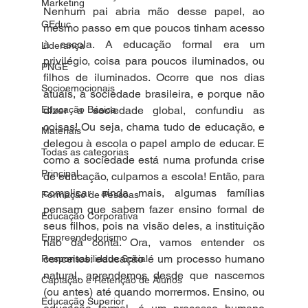
Marketing
Nenhum pai abria mão desse papel, ao 
GEduc
mesmo passo em que poucos tinham acesso 
à escola. A educação formal era um 
Liderança
privilégio, coisa para poucos iluminados, ou 
PNGE
filhos de iluminados. Ocorre que nos dias 
Socioemocionais
atuais, a sociedade brasileira, e porque não 
Educação Básica
dizer a sociedade global, confundiu as 
coisas! Ou seja, chama tudo de educação, e 
Materiais
delegou à escola o papel amplo de educar. E 
Todas as categorias
como a sociedade está numa profunda crise 
Principal
de educação, culpamos a escola! Então, para 
complicar ainda mais, algumas famílias 
Formação de Pessoas
pensam que sabem fazer ensino formal de 
Educação Corporativa
seus filhos, pois na visão deles, a instituição 
Empreendedorismo
não dá conta. Ora, vamos entender os 
conceitos: educação é um processo humano 
Responsabilidade Social
natural, aprendemos desde que nascemos 
Captação e Retenção de Alunos
(ou antes) até quando morrermos. Ensino, ou 
Educação Superior