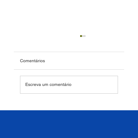
Comentários
Escreva um comentário
Revitalizar o currículo exige refletir sobre
nossa época e o papel da escola na
formação das novas gerações