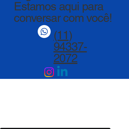
Estamos aqui para
conversar com você!
(11)
94337-
2072