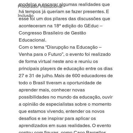
modelos e encarar algumas realidades que 
Procurador Institucional
há tempos já queriam se fazer presentes. E 
Inclusão
esse foi um dos pilares das discussões que 
aconteceram na 18ª edição do GEduc – 
Congresso Brasileiro de Gestão 
Educacional.
Com o tema “Disrupção na Educação – 
Venha para o Futuro”, o evento foi realizado 
de forma virtual neste ano e reuniu os 
principais players de educação entre os dias 
27 e 31 de julho. Mais de 600 educadores de 
todo o Brasil tiveram a oportunidade de 
aprender mais, conhecer novas 
possibilidades no mundo da educação, ouvir 
a opinião de especialistas sobre o momento 
que estamos vivendo, entender os novos 
desafios e se inspirar para aplicar os 
aprendizados em suas realidades. O evento 
contou com figuras, como Caco Barcellos, 