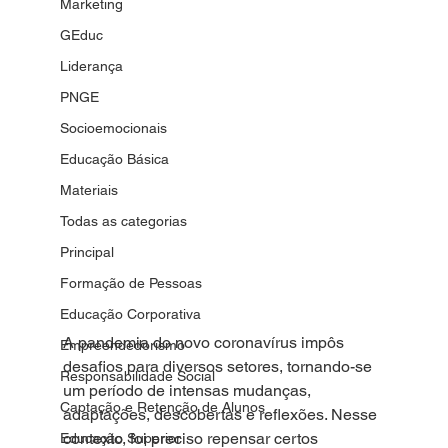
Marketing
GEduc
Liderança
PNGE
Socioemocionais
Educação Básica
Materiais
Todas as categorias
Principal
Formação de Pessoas
Educação Corporativa
A pandemia do novo coronavírus impôs 
Empreendedorismo
desafios para diversos setores, tornando-se 
Responsabilidade Social
um período de intensas mudanças, 
Captação e Retenção de Alunos
adaptações, descobertas e reflexões. Nesse 
contexto, foi preciso repensar certos 
Educação Superior