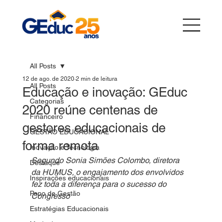
All Posts
12 de ago. de 2020
2 min de leitura
All Posts
Educação e inovação: GEduc
Categorias
2020 reúne centenas de
Financeiro
gestores educacionais de
GESTÃO EDUCACIONAL
forma remota
Inovação e Tecnologia
Segundo Sonia Simões Colombo, diretora 
Destaque
da HUMUS, o engajamento dos envolvidos 
Inspirações educacionais
fez toda a diferença para o sucesso do 
Papo de Gestão
Congresso
Estratégias Educacionais