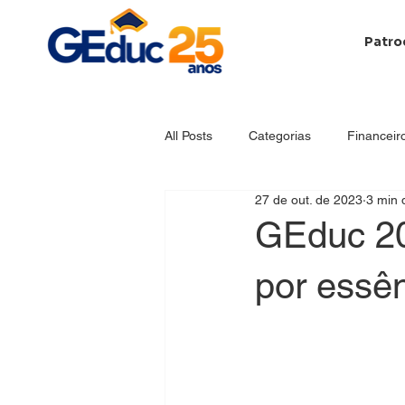
Patro
All Posts
Categorias
Financeir
27 de out. de 2023
3 min d
Papo de Gestão
Estratégias 
GEduc 20
por essên
Educação Básica
Materiais
Empreendedorismo
Responsab