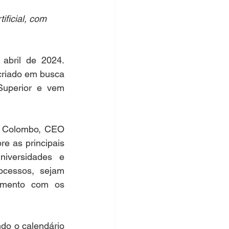
ficial, com 
bril de 2024. 
riado em busca 
Superior e vem 
a Colombo, CEO 
 as principais 
iversidades e 
ocessos, sejam 
namento com os 
o o calendário 