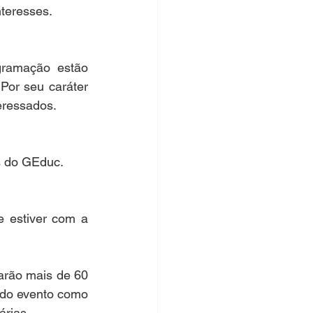
teresses.
gramação estão 
Por seu caráter 
teressados.
as do GEduc.
 estiver com a 
rão mais de 60 
 do evento como 
árias.