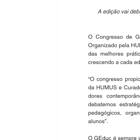
A edição vai deba
O Congresso de Ge
Organizado pela HUM
das melhores práti
crescendo a cada edi
“O congresso propic
da HUMUS e Curadora
dores contemporân
debatemos estratég
pedagógicos, organ
alunos”.
O GEduc é sempre um