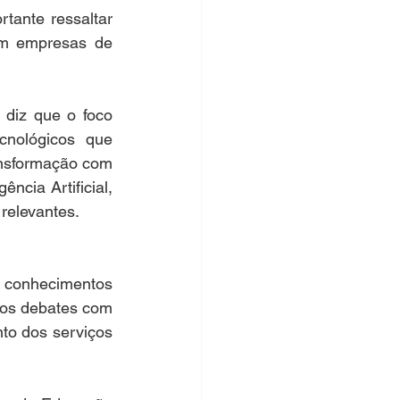
ante ressaltar 
m empresas de 
diz que o foco 
nológicos que 
nsformação com 
cia Artificial, 
relevantes.
 conhecimentos 
tos debates com 
o dos serviços 