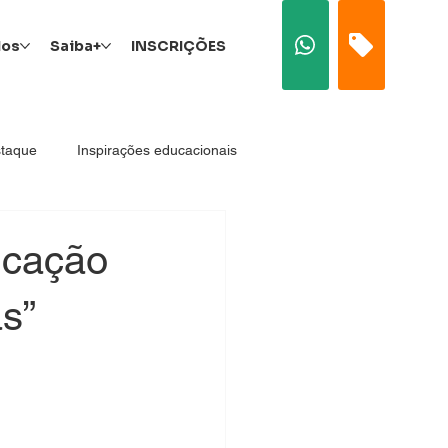
dos
Saiba+
INSCRIÇÕES
taque
Inspirações educacionais
Socioemocionais
ucação
as”
Educação Corporativa
Superior
Procurador Institucional