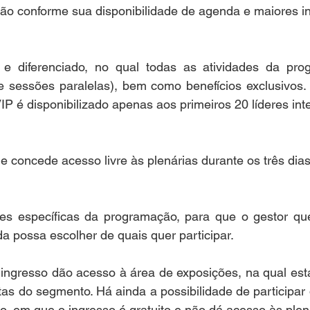
ão conforme sua disponibilidade de agenda e maiores in
e diferenciado, no qual todas as atividades da pro
 e sessões paralelas), bem como benefícios exclusivos. 
VIP é disponibilizado apenas aos primeiros 20 líderes in
e concede acesso livre às plenárias durante os três di
des específicas da programação, para que o gestor que
 possa escolher de quais quer participar.
ingresso dão acesso à área de exposições, na qual esta
as do segmento. Há ainda a possibilidade de participar
ão, em que o ingresso é gratuito e não dá acesso às plen