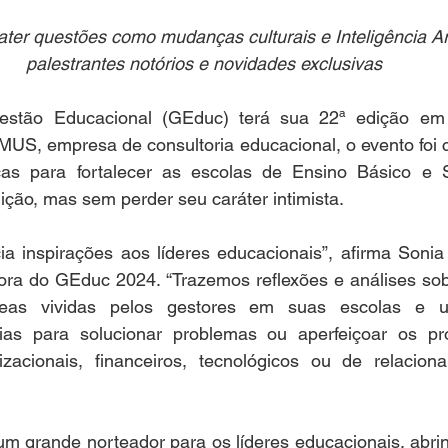
ter questões como mudanças culturais e Inteligência Arti
palestrantes notórios e novidades exclusivas
stão Educacional (GEduc) terá sua 22ª edição em a
US, empresa de consultoria educacional, o evento foi c
cas para fortalecer as escolas de Ensino Básico e 
ção, mas sem perder seu caráter intimista.
ia inspirações aos líderes educacionais”, afirma Soni
 do GEduc 2024. “Trazemos reflexões e análises sobre
eas vividas pelos gestores em suas escolas e un
ias para solucionar problemas ou aperfeiçoar os pr
izacionais, financeiros, tecnológicos ou de relacio
 grande norteador para os líderes educacionais, abrind