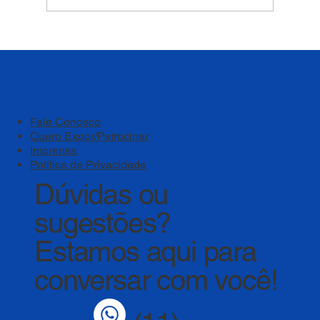
Bem-estar deve ser um pilar estratégico
das instituições de ensino
Fale Conosco
Quero Expor/Patrocinar
Imprensa
Política de Privacidade
Dúvidas ou
sugestões?
Estamos aqui para
conversar com você!