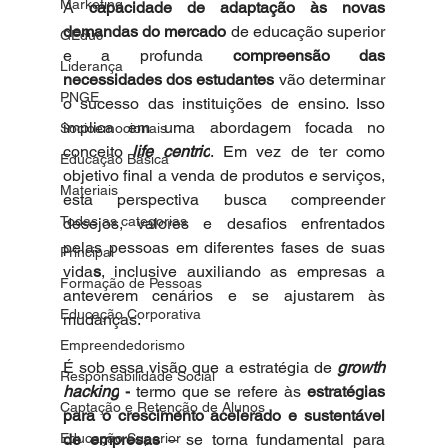
Marketing
A 
capacidade de adaptação às novas 
demandas do mercado 
de educação superior 
GEduc
e a profunda 
compreensão das 
Liderança
necessidades dos estudantes
 vão determinar 
PNGE
o sucesso das instituições de ensino. Isso 
implica em uma abordagem focada no 
Socioemocionais
conceito 
life centric
. Em vez de ter como 
Educação Básica
objetivo final a venda de produtos e serviços, 
Materiais
esta perspectiva busca compreender 
Todas as categorias
desejos, valores e desafios enfrentados 
pelas pessoas em diferentes fases de suas 
Principal
vida
s
, inclusive auxiliando as empresas a 
Formação de Pessoas
anteverem cenários e se ajustarem às 
Educação Corporativa
mudanças.
Empreendedorismo
É sob essa visão que a estratégia de 
growth 
Responsabilidade Social
hacking
 -
 termo que se refere às 
estratégias 
Captação e Retenção de Alunos
para o crescimento acelerado e sustentável 
Educação Superior
de empresas
 – se torna fundamental para 