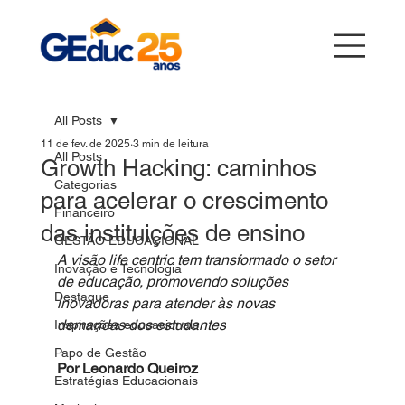
All Posts
11 de fev. de 2025
3 min de leitura
All Posts
Growth Hacking: caminhos
Categorias
para acelerar o crescimento
Financeiro
das instituições de ensino
GESTÃO EDUCACIONAL
A visão life centric tem transformado o setor 
Inovação e Tecnologia
de educação, promovendo soluções 
Destaque
inovadoras para atender às novas 
demandas dos estudantes
Inspirações educacionais
Papo de Gestão
Por Leonardo Queiroz  
Estratégias Educacionais