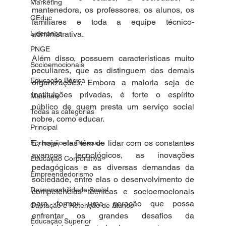
Marketing
mantenedora, os professores, os alunos, os 
GEduc
familiares e toda a equipe técnico-
Liderança
administrativa.
PNGE
Além disso, possuem características muito 
Socioemocionais
peculiares, que as distinguem das demais 
Educação Básica
organizações. Embora a maioria seja de 
instituições privadas, é forte o espírito 
Materiais
público de quem presta um serviço social 
Todas as categorias
nobre, como educar.
Principal
E, hoje, elas têm de lidar com os constantes 
Formação de Pessoas
avanços tecnológicos, as inovações 
Educação Corporativa
pedagógicas e as diversas demandas da 
Empreendedorismo
sociedade, entre elas o desenvolvimento de 
Responsabilidade Social
competências técnicas e socioemocionais 
para formar uma geração que possa 
Captação e Retenção de Alunos
enfrentar os grandes desafios da 
Educação Superior