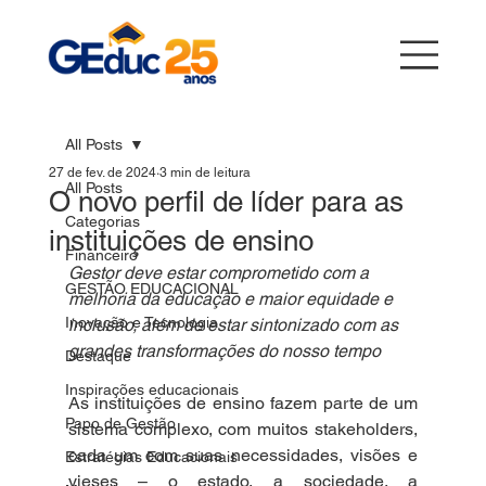
All Posts
27 de fev. de 2024
3 min de leitura
All Posts
O novo perfil de líder para as
Categorias
instituições de ensino
Financeiro
Gestor deve estar comprometido com a 
GESTÃO EDUCACIONAL
melhoria da educação e maior equidade e 
Inovação e Tecnologia
inclusão, além de estar sintonizado com as 
grandes transformações do nosso tempo
Destaque
Inspirações educacionais
As instituições de ensino fazem parte de um 
Papo de Gestão
sistema complexo, com muitos stakeholders, 
cada um com suas necessidades, visões e 
Estratégias Educacionais
vieses – o estado, a sociedade, a 