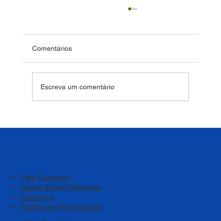
Comentários
Escreva um comentário
Bem-estar deve ser um pilar estratégico
das instituições de ensino
Fale Conosco
Quero Expor/Patrocinar
Imprensa
Política de Privacidade