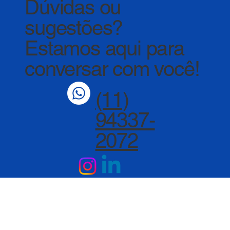
Dúvidas ou
sugestões?
Estamos aqui para
conversar com você!
(11)
94337-
2072