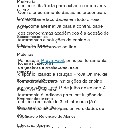
Marketing
ensino a distância para evitar o coronavírus. 
GEduc
Com o encerramento das aulas presenciais 
Liderança
em escolas e faculdades em todo o País, 
uma ótima alternativa para a continuidade 
PNGE
dos cronogramas acadêmicos é a adesão de 
Socioemocionais
ferramentas e soluções de ensino a 
Educação Básica
distância e de provas on-line. 
Materiais
Por isso, a 
Prova Fácil
, principal ferramenta 
Todas as categorias
de gestão de avaliações, está 
Principal
disponibilizando a solução Prova Online, de 
forma gratuita, para instituições de ensino  
Formação de Pessoas
de todo o Brasil até 1º de julho deste ano. A 
Educação Corporativa
ferramenta é indicada para instituições de 
Empreendedorismo
ensino com mais de 3 mil alunos e já é 
Responsabilidade Social
utilizada pelas principais universidades do 
País.
Captação e Retenção de Alunos
Educação Superior