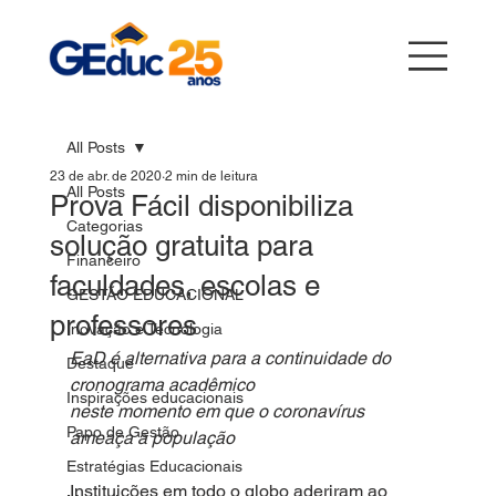
All Posts
23 de abr. de 2020
2 min de leitura
All Posts
Prova Fácil disponibiliza
Categorias
solução gratuita para
Financeiro
faculdades, escolas e
GESTÃO EDUCACIONAL
professores
Inovação e Tecnologia
EaD é alternativa para a continuidade do 
Destaque
cronograma acadêmico 
Inspirações educacionais
neste momento em que o coronavírus 
Papo de Gestão
ameaça a população
Estratégias Educacionais
Instituições em todo o globo aderiram ao 