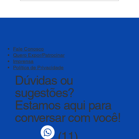
Comunicação 360º para Resultados
Efetivos nas Instituições de Ensino
Fale Conosco
Quero Expor/Patrocinar
Imprensa
Política de Privacidade
Dúvidas ou
sugestões?
Estamos aqui para
conversar com você!
(11)