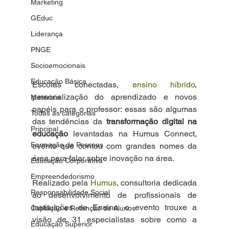
Marketing
GEduc
Liderança
PNGE
Socioemocionais
Educação Básica
Escolas conectadas, 
ensino híbrido
, 
personalização do aprendizado e novos 
Materiais
papéis para o professor: essas são algumas 
Todas as categorias
das tendências da 
transformação digital na 
Principal
educação 
levantadas na Humus Connect, 
Formação de Pessoas
evento que contou com grandes nomes da 
área para falar sobre inovação na área.
Educação Corporativa
Empreendedorismo
Realizado pela 
Humus
, consultoria dedicada 
Responsabilidade Social
ao desenvolvimento de profissionais de 
Instituições de Ensino, o evento trouxe a 
Captação e Retenção de Alunos
visão de 31 especialistas sobre como a 
Educação Superior