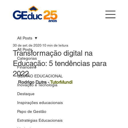
All Posts
30 de set. de 2020
10 min de leitura
All Posts
Transformação digital na
Categorias
Educação: 5 tendências para
Financeiro
2022
GESTÃO EDUCACIONAL
Rodrigo Dutra - 
TutorMundi
Inovação e Tecnologia
Destaque
Inspirações educacionais
Papo de Gestão
Estratégias Educacionais