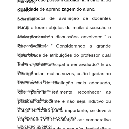
Marketing
qualidade de aprendizagem do aluno. 
GEduc
Os métodos de avaliação de docentes 
Liderança
sempre foram objetos de muita discussão e 
PNGE
divergências. As discussões envolvem: “ o 
Socioemocionais
que avaliar? ” Considerando a grande 
Educação Básica
Materiais
quantidade de atribuições do professor, qual 
Todas as categorias
seria o ponto principal a ser avaliado? E as 
Principal
divergências, muitas vezes, estão ligadas ao 
Formação de Pessoas
instrumento de avaliação mais adequado, 
Educação Corporativa
que permita realmente reconhecer as 
Empreendedorismo
práticas do docente e não seja indutivo ou 
Responsabilidade Social
subjetivo. Outro ponto importante, se deve à 
Captação e Retenção de Alunos
capacidade de a avaliação ser comparativa 
Educação Superior
entre os docentes do curso e/ou instituição e 