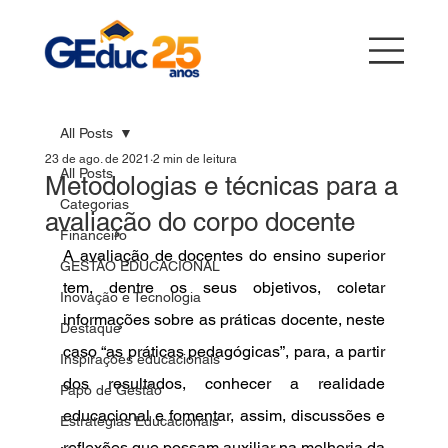
All Posts
23 de ago. de 2021
2 min de leitura
All Posts
Metodologias e técnicas para a
Categorias
avaliação do corpo docente
Financeiro
A avaliação de docentes do ensino superior 
GESTÃO EDUCACIONAL
tem, dentre os seus objetivos, coletar 
Inovação e Tecnologia
informações sobre as práticas docente, neste 
Destaque
caso “as práticas pedagógicas”, para, a partir 
Inspirações educacionais
dos resultados, conhecer a realidade 
Papo de Gestão
educacional e fomentar, assim, discussões e 
Estratégias Educacionais
reflexões que possam auxiliar na melhoria da 