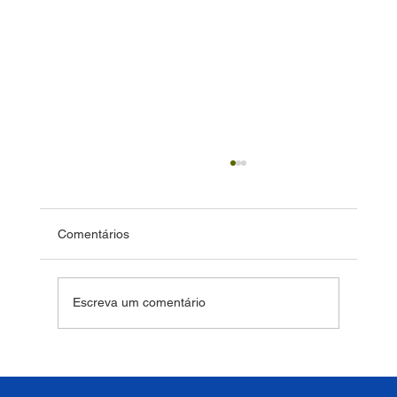
Comentários
Escreva um comentário
Bem-estar deve ser um pilar estratégico
das instituições de ensino