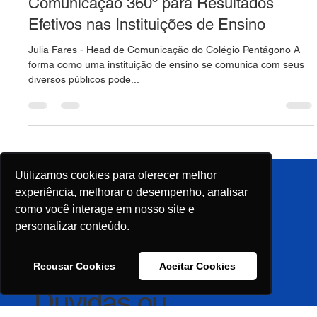
Comunicação 360º para Resultados
Efetivos nas Instituições de Ensino
Julia Fares - Head de Comunicação do Colégio Pentágono A
forma como uma instituição de ensino se comunica com seus
diversos públicos pode...
Utilizamos cookies para oferecer melhor
experiência, melhorar o desempenho, analisar
como você interage em nosso site e
personalizar conteúdo.
Fale Conosco
Recusar Cookies
Aceitar Cookies
Quero Expor/Patrocinar
Imprensa
Política de Privacidade