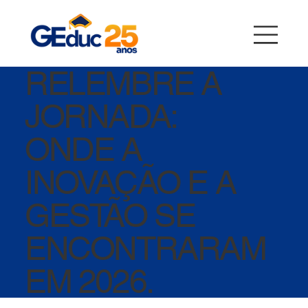
RELEMBRE A
JORNADA:
ONDE A
INOVAÇÃO E A
GESTÃO SE
ENCONTRARAM
EM 2026.