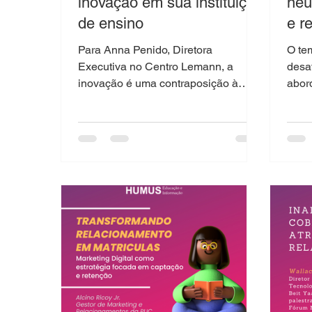
inovação em sua instituição
neu
de ensino
e r
Para Anna Penido, Diretora
O te
Executiva no Centro Lemann, a
desa
inovação é uma contraposição à
abor
obsolescência Tendo em vista as
entr
transformações no...
negóc