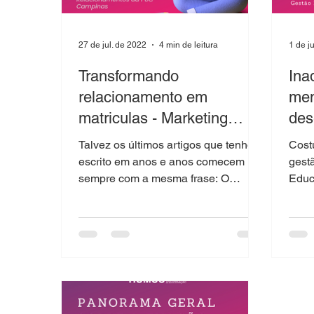
27 de jul. de 2022
4 min de leitura
1 de j
Transformando
Ina
relacionamento em
men
matriculas - Marketing
des
Digital como estratégia
rel
Talvez os últimos artigos que tenho
Cost
focada em captação e
escrito em anos e anos comecem
gest
sempre com a mesma frase: O
Educ
mundo mudou... Mas de fato, o
pois,
mundo muda...