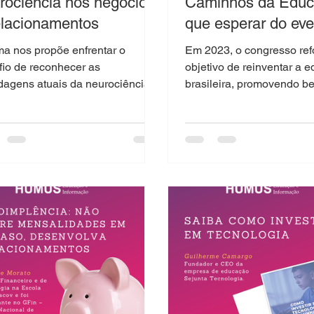
rociência nos negócios
Caminhos da Educ
elacionamentos
que esperar do ev
ma nos propõe enfrentar o
Em 2023, o congresso ref
fio de reconhecer as
objetivo de reinventar a 
dagens atuais da neurociência
brasileira, promovendo be
ando no mundo corporativo dos
para o país como um todo 
ios, onde...
próxima...