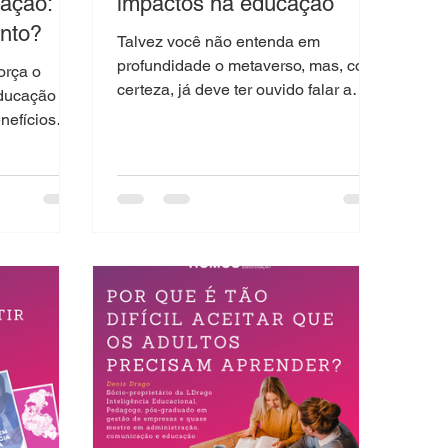
ação: o
impactos na educação
ento?
Talvez você não entenda em
profundidade o metaverso, mas, com
orça o
certeza, já deve ter ouvido falar a
educação
respeito desse tema em diversos
nefícios
canais...
A