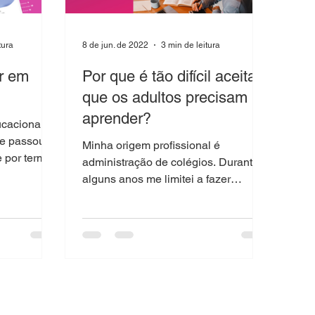
tura
8 de jun. de 2022
3 min de leitura
ir em
Por que é tão difícil aceitar
que os adultos precisam
aprender?
ucacional
 e passou a
Minha origem profissional é
e por termos
administração de colégios. Durante
dos os...
alguns anos me limitei a fazer
trabalhos operacionais em escolas,
como...