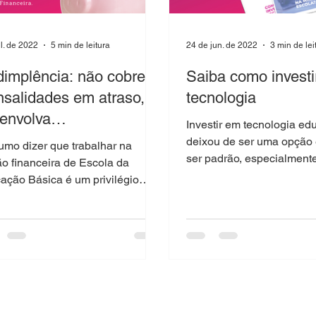
ul. de 2022
5 min de leitura
24 de jun. de 2022
3 min de lei
dimplência: não cobre
Saiba como invest
salidades em atraso,
tecnologia
envolva
Investir em tecnologia ed
acionamentos
deixou de ser uma opção
umo dizer que trabalhar na
ser padrão, especialment
ão financeira de Escola da
tecnologias permeando to
ação Básica é um privilégio
 é um ofício que exige de seus...