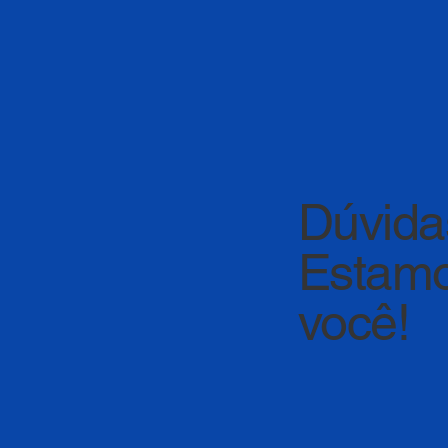
Dúvida
Estamo
você!