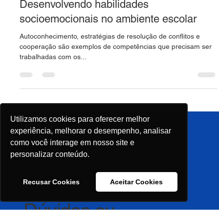
Desenvolvendo habilidades
socioemocionais no ambiente escolar
Autoconhecimento, estratégias de resolução de conflitos e
cooperação são exemplos de competências que precisam ser
trabalhadas com os...
Utilizamos cookies para oferecer melhor
experiência, melhorar o desempenho, analisar
como você interage em nosso site e
personalizar conteúdo.
Fale Conosco
Recusar Cookies
Aceitar Cookies
Quero Expor/Patrocinar
Imprensa
Política de Privacidade