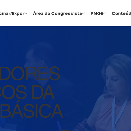
cinar/Expor
Área do Congressista
PNGE
Conteú
DORES
OS DA
BÁSICA