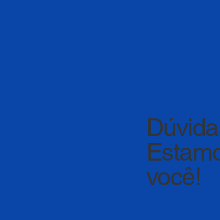
Dúvida
Estamo
você!