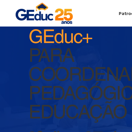
Patro
GEduc+
PARA
COORDENA
PEDAGÓGIC
EDUCAÇÃO 