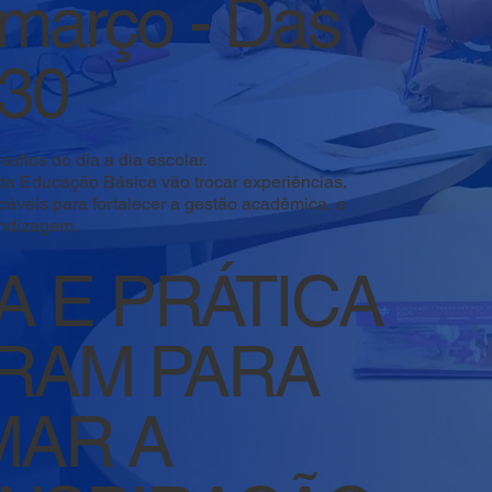
e março - Das
h30
fios do dia a dia escolar.
da Educação Básica vão trocar experiências,
icáveis para fortalecer a gestão acadêmica, o
endizagem.
A E PRÁTICA
RAM PARA
AR A