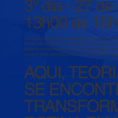
3º dia - 27 d
13h00 às 16
Um espaço feito sob medida para quem vive os desa
Nesta trilha prática, Coordenadores Pedagógicos 
explorar soluções reais e construir estratégias apl
engajamento das equipes e os resultados de apr
AQUI, TEORI
SE ENCONT
TRANSFORM