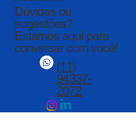
Dúvidas ou
sugestões?
Estamos aqui para
conversar com você!
(11)
94337-
2072