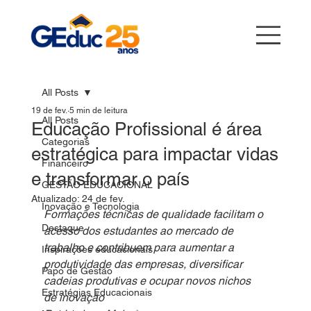
All Posts
19 de fev.
5 min de leitura
All Posts
Educação Profissional é área
Categorias
estratégica para impactar vidas
Financeiro
e transformar o país
GESTÃO EDUCACIONAL
Atualizado:
24 de fev.
Inovação e Tecnologia
Formações técnicas de qualidade facilitam o 
Destaque
acesso dos estudantes ao mercado de 
trabalho e contribuem para aumentar a 
Inspirações educacionais
produtividade das empresas, diversificar 
Papo de Gestão
cadeias produtivas e ocupar novos nichos 
Estratégias Educacionais
de inovação