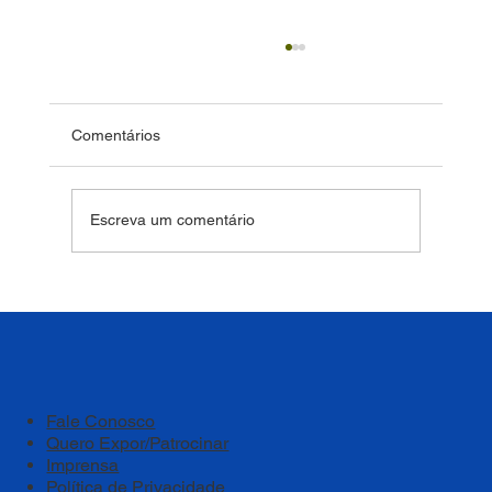
Comentários
Escreva um comentário
Bem-estar deve ser um pilar estratégico
das instituições de ensino
Fale Conosco
Quero Expor/Patrocinar
Imprensa
Política de Privacidade