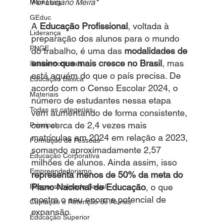
Por Luciano Meira*
Marketing
GEduc
A 
Educação Profissional
, voltada à 
Liderança
preparação dos alunos para o mundo 
PNGE
do trabalho, é uma das 
modalidades de 
ensino que mais cresce no Brasil
, mas 
Socioemocionais
está aquém do que o país precisa. De 
Educação Básica
acordo com o Censo Escolar 2024, o 
Materiais
número de estudantes nessa etapa 
Todas as categorias
vem aumentando de forma consistente, 
com cerca de 2,4 vezes mais 
Principal
matrículas em 2024 em relação a 2023, 
Formação de Pessoas
somando aproximadamente 2,57 
Educação Corporativa
milhões de alunos. Ainda assim, isso 
Empreendedorismo
representa menos de 50% da meta do 
Plano Nacional de Educação
, o que 
Responsabilidade Social
mostra o seu enorme potencial de 
Captação e Retenção de Alunos
expansão.
Educação Superior