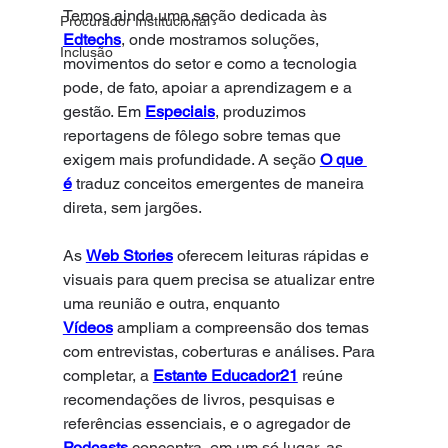
Temos ainda uma seção dedicada às 
Procurador Institucional
Edtechs
, onde mostramos soluções, 
Inclusão
movimentos do setor e como a tecnologia 
pode, de fato, apoiar a aprendizagem e a 
gestão. Em 
Especiais
, produzimos 
reportagens de fôlego sobre temas que 
exigem mais profundidade. A seção 
O que 
é
 traduz conceitos emergentes de maneira 
direta, sem jargões.
As 
Web Stories
 oferecem leituras rápidas e 
visuais para quem precisa se atualizar entre 
uma reunião e outra, enquanto 
Vídeos
 ampliam a compreensão dos temas 
com entrevistas, coberturas e análises. Para 
completar, a 
Estante Educador21
 reúne 
recomendações de livros, pesquisas e 
referências essenciais, e o agregador de 
Podcasts
 concentra, em um só lugar, as 