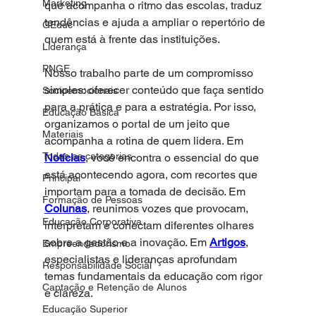
Marketing
que acompanha o ritmo das escolas, traduz 
tendências e ajuda a ampliar o repertório de 
GEduc
quem está à frente das instituições.
Liderança
PNGE
Nosso trabalho parte de um compromisso 
simples: oferecer conteúdo que faça sentido 
Socioemocionais
para a prática e para a estratégia. Por isso, 
Educação Básica
organizamos o portal de um jeito que 
Materiais
acompanha a rotina de quem lidera. Em 
Todas as categorias
Notícias
, você encontra o essencial do que 
está acontecendo agora, com recortes que 
Principal
importam para a tomada de decisão. Em 
Formação de Pessoas
Colunas
, reunimos vozes que provocam, 
Educação Corporativa
interpretam e conectam diferentes olhares 
sobre a gestão e a inovação. Em 
Artigos
, 
Empreendedorismo
especialistas e lideranças aprofundam 
Responsabilidade Social
temas fundamentais da educação com rigor 
Captação e Retenção de Alunos
e clareza.
Educação Superior