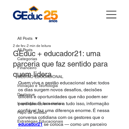
All Posts
2 de fev.
2 min de leitura
All Posts
GEduc + educador21: uma
Categorias
parceria que faz sentido para
Financeiro
quem lidera
GESTÃO EDUCACIONAL
Quem vive a gestão educacional sabe: todos 
Inovação e Tecnologia
os dias surgem novos desafios, decisões 
Destaque
difíceis e oportunidades que não podem ser 
perdidas. E, em meio a tudo isso, informação 
Inspirações educacionais
confiável faz uma diferença enorme. É nessa 
Papo de Gestão
conversa cotidiana com os gestores que o 
Estratégias Educacionais
educador21
 se coloca — como um parceiro 