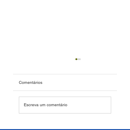
Comentários
Escreva um comentário
Bem-estar deve ser um pilar estratégico