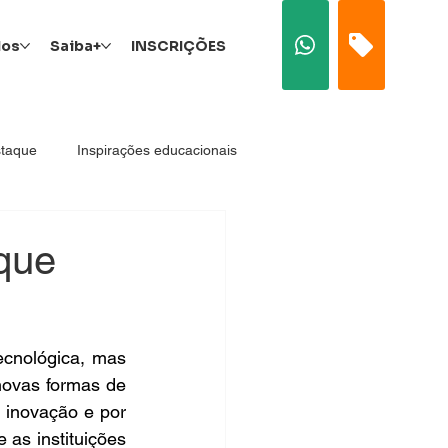
dos
Saiba+
INSCRIÇÕES
taque
Inspirações educacionais
Socioemocionais
 que
Educação Corporativa
cnológica, mas 
novas formas de 
Superior
Procurador Institucional
inovação e por 
as instituições 