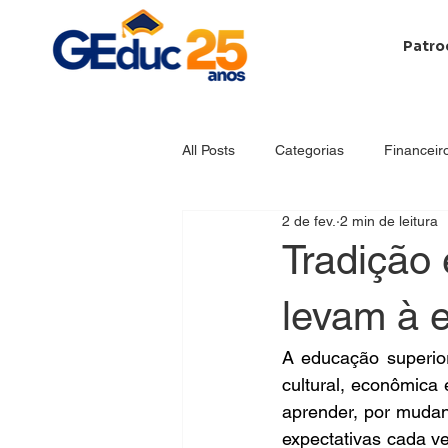
Patro
All Posts
Categorias
Financeir
2 de fev.
2 min de leitura
Papo de Gestão
Estratégias 
Tradição
levam à 
Educação Básica
Materiais
A educação superior
cultural, econômica 
Empreendedorismo
Responsab
aprender, por mudan
expectativas cada ve