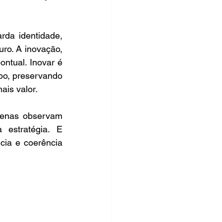
da identidade, 
ro. A inovação, 
tual. Inovar é 
po, preservando 
is valor.  
penas observam 
estratégia. E 
cia e coerência 