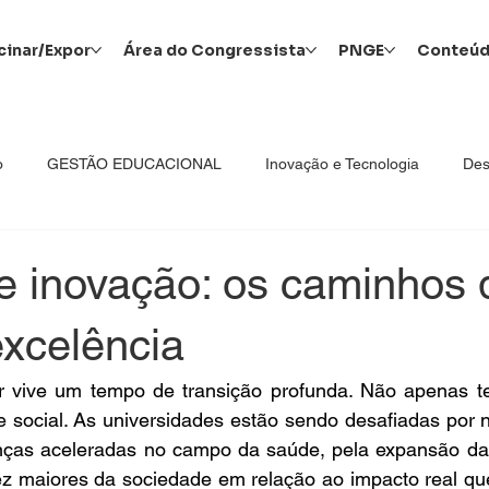
cinar/Expor
Área do Congressista
PNGE
Conteú
o
GESTÃO EDUCACIONAL
Inovação e Tecnologia
Des
Educacionais
Marketing
GEduc
Liderança
PNGE
 e inovação: os caminhos
excelência
Todas as categorias
Principal
Formação de Pessoas
 vive um tempo de transição profunda. Não apenas te
e social. As universidades estão sendo desafiadas por 
ilidade Social
Captação e Retenção de Alunos
Educação 
ças aceleradas no campo da saúde, pela expansão da 
z maiores da sociedade em relação ao impacto real que 