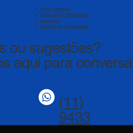
Fale Conosco
Quero Expor/Patrocinar
Imprensa
Política de Privacidade
s ou sugestões?
s aqui para convers
(11)
9433
7-