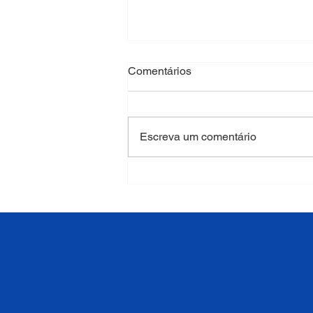
Comentários
Escreva um comentário
Marketing tem o papel de
consolidar a marca
educacional e fortalecer a sua
reputação