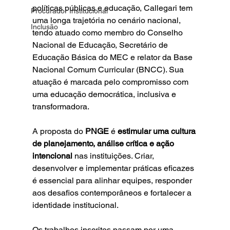
políticas públicas e educação, Callegari tem 
Procurador Institucional
uma longa trajetória no cenário nacional, 
Inclusão
tendo atuado como membro do Conselho 
Nacional de Educação, Secretário de 
Educação Básica do MEC e relator da Base 
Nacional Comum Curricular (BNCC). Sua 
atuação é marcada pelo compromisso com 
uma educação democrática, inclusiva e 
transformadora.
A proposta do 
PNGE 
é 
estimular uma cultura 
de planejamento, análise crítica e ação 
intencional 
nas instituições. Criar, 
desenvolver e implementar práticas eficazes 
é essencial para alinhar equipes, responder 
aos desafios contemporâneos e fortalecer a 
identidade institucional.
Os trabalhos inscritos passam por uma 