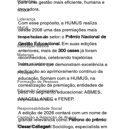
Marketing
para uma gestão mais eficiente, humana e 
inovadora.
GEduc
Liderança
Com esse propósito, a HUMUS realiza 
PNGE
desde 2008 uma das premiações mais 
respeitadas do setor: o 
Prêmio Nacional de 
Socioemocionais
Gestão Educacional
. Em suas edições 
Educação Básica
anteriores, mais de 
300 cases
 já foram 
Materiais
reconhecidos, celebrando trajetórias 
Todas as categorias
institucionais que demonstram excelência e 
dedicação ao aprimoramento contínuo da 
Principal
educação. Somam com a HUMUS, na 
Formação de Pessoas
correalização da premiação, entidades de 
Educação Corporativa
peso no segmento educacional
: ABMES, 
ANACEU, ANEC e FENEP.
Empreendedorismo
Responsabilidade Social
A edição de 2026 contará com um nome de 
Captação e Retenção de Alunos
grande relevância como 
Patrono do prêmio
: 
Educação Superior
Cesar Callegari
. Sociólogo, especialista em 