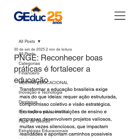
All Posts
30 de set. de 2025
2 min de leitura
All Posts
PNGE: Reconhecer boas
Categorias
práticas é fortalecer a
Financeiro
educação
GESTÃO EDUCACIONAL
Transformar a educação brasileira exige 
Inovação e Tecnologia
mais do que ideias: requer ação estruturada, 
Destaque
compromisso coletivo e visão estratégica. 
Em todo o país, instituições de ensino e 
Inspirações educacionais
empresas desenvolvem projetos valiosos, 
Papo de Gestão
muitas vezes silenciosos, que impactam 
Estratégias Educacionais
realidades e apontam caminhos possíveis 