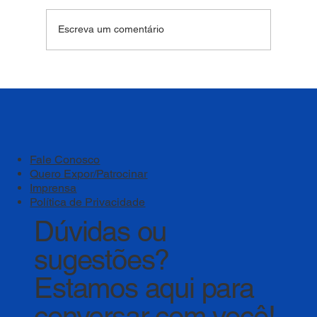
Escreva um comentário
Bem-estar deve ser um pilar estratégico
das instituições de ensino
Fale Conosco
Quero Expor/Patrocinar
Imprensa
Política de Privacidade
Dúvidas ou
sugestões?
Estamos aqui para
conversar com você!